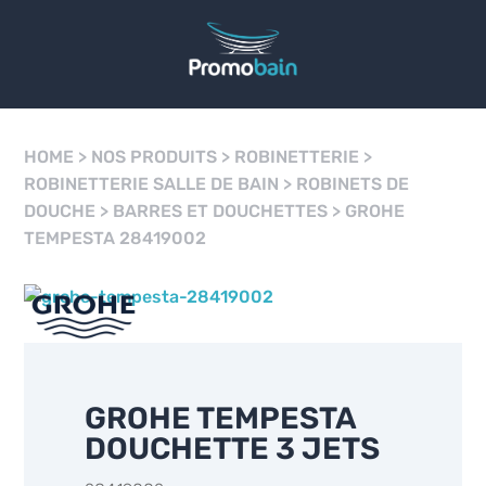
HOME
>
NOS PRODUITS
>
ROBINETTERIE
>
ROBINETTERIE SALLE DE BAIN
>
ROBINETS DE
DOUCHE
>
BARRES ET DOUCHETTES
>
GROHE
TEMPESTA 28419002
GROHE TEMPESTA
DOUCHETTE 3 JETS