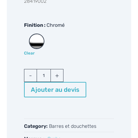
28419002
Finition
Chromé
Clear
Grohe
Tempesta
28419002
Ajouter au devis
quantity
Category:
Barres et douchettes