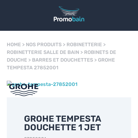
HOME
>
NOS PRODUITS
>
ROBINETTERIE
>
ROBINETTERIE SALLE DE BAIN
>
ROBINETS DE
DOUCHE
>
BARRES ET DOUCHETTES
>
GROHE
TEMPESTA 27852001
GROHE TEMPESTA
DOUCHETTE 1 JET