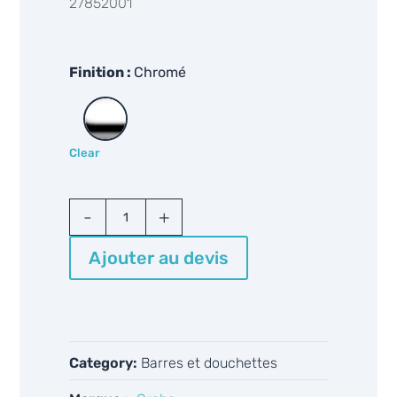
27852001
Finition
Chromé
Clear
Grohe
Tempesta
27852001
Ajouter au devis
quantity
Category:
Barres et douchettes