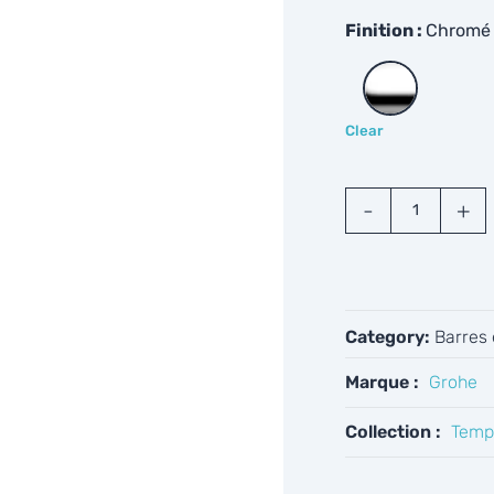
Finition
Chromé
Clear
Grohe
Tempesta
26412000
quantity
Category:
Barres
Marque :
Grohe
Collection :
Temp