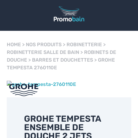
HOME
>
NOS PRODUITS
>
ROBINETTERIE
>
ROBINETTERIE SALLE DE BAIN
>
ROBINETS DE
DOUCHE
>
BARRES ET DOUCHETTES
>
GROHE
TEMPESTA 2760110E
GROHE TEMPESTA
ENSEMBLE DE
DOUCHE 2 JETS