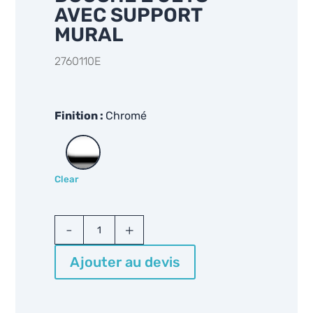
AVEC SUPPORT
MURAL
2760110E
Finition
Chromé
Clear
Grohe
Tempesta
2760110E
Ajouter au devis
quantity