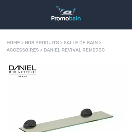
HOME
>
NOS PRODUITS
>
SALLE DE BAIN
>
ACCESSOIRES
>
DANIEL REVIVAL REME900