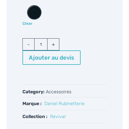
Clear
Daniel
Revival
REME900
Ajouter au devis
quantity
Category:
Accessoires
Marque :
Daniel Rubinetterie
Collection :
Revival