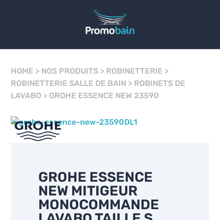
HOME
>
NOS PRODUITS
>
ROBINETTERIE
>
ROBINETTERIE SALLE DE BAIN
>
ROBINETS DE
LAVABO
>
GROHE ESSENCE NEW 23590
GROHE ESSENCE
NEW MITIGEUR
MONOCOMMANDE
LAVABO TAILLE S