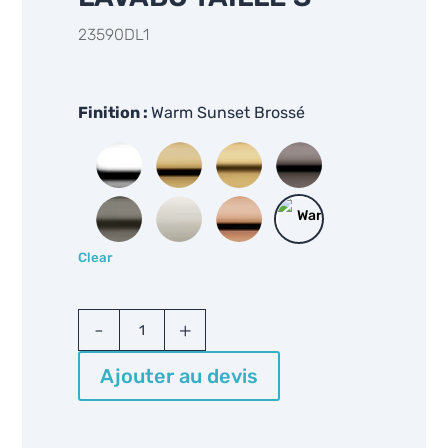
23590DL1
Finition
Warm Sunset Brossé
Clear
Grohe
Essence
New
Ajouter au devis
23590
quantity