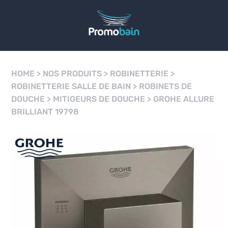
HOME
>
NOS PRODUITS
>
ROBINETTERIE
>
ROBINETTERIE SALLE DE BAIN
>
ROBINETS DE
DOUCHE
>
MITIGEURS DE DOUCHE
>
GROHE ALLURE
BRILLIANT 19798