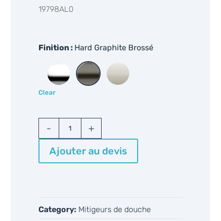
19798AL0
Finition
Hard Graphite Brossé
Clear
Grohe
Allure
Brilliant
Ajouter au devis
19798
quantity
Category:
Mitigeurs de douche